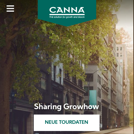
Direkt
zum
Inhalt
Organischer Anbau leicht
gemacht mit BIOCANNA
ENTDECKE UNSERE BIO-PRODUKTLINIE