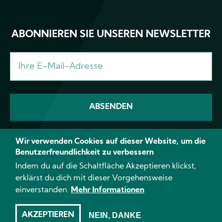
ABONNIEREN SIE UNSEREN NEWSLETTER
Wir verwenden Cookies auf dieser Website, um die
Benutzerfreundlichkeit zu verbessern
Facebook
Instagram
YouTube
TikTok
Linke
Indem du auf die Schaltfläche Akzeptieren klickst,
erklärst du dich mit dieser Vorgehensweise
einverstanden.
Mehr Informationen
© 2026 CANNA - Alle Rechte vorbehalten
Impressum
Datenschutzerklärung
AGB
AKZEPTIEREN
NEIN, DANKE
Cookie-Erklärung