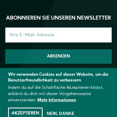
ABONNIEREN SIE UNSEREN NEWSLETTER
Wir verwenden Cookies auf dieser Website, um die
Benutzerfreundlichkeit zu verbessern
Facebook
Instagram
YouTube
TikTok
Linke
Indem du auf die Schaltfläche Akzeptieren klickst,
erklärst du dich mit dieser Vorgehensweise
einverstanden.
Mehr Informationen
© 2026 CANNA - Alle Rechte vorbehalten
Impressum
Datenschutzerklärung
AGB
AKZEPTIEREN
NEIN, DANKE
Cookie-Erklärung