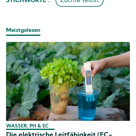
STICHWORTE :
Züchte selbst
Meistgelesen
WASSER, PH & EC
Die elektrische Leitfähigkeit (EC-