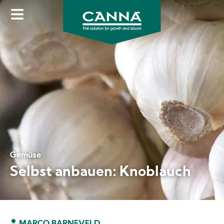
Direkt
zum
Inhalt
Gemüse
Selbst anbauen: Knoblauch