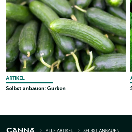
ARTIKEL
Selbst anbauen: Gurken
PFADNAVIGATION
ALLE ARTIKEL
SELBST ANBAUEN: