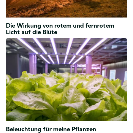
Was
Die Wirkung von rotem und fernrotem
genau
Licht auf die Blüte
bringt
eine
Beleuchtung
Pflanze
&
zum
Belüftung
Blühen?
Beleuchtung
Beleuchtung für meine Pflanzen
für